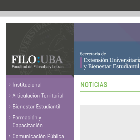
Pasar
al
contenido
principal
.
NOTICIAS
Institucional
Articulación Territorial
Bienestar Estudiantil
Formación y
Capacitación
Comunicación Pública