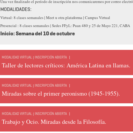
Una vez finalizado el período de inscripción nos comunicaremos por correo electró
MODALIDADES:
Virtual: 8 clases semanales | Meet u otra plataforma | Campus Virtual
Presencial : 8 clases semanales | Sedes FFyL: Puan 480 y 25 de Mayo 221, CABA
Inicio: Semana del 10 de octubre
|
MODALIDAD VIRTUAL | INSCRIPCIÓN ABIERTA
Taller de lectores críticos: América Latina en llamas.
|
MODALIDAD VIRTUAL | INSCRIPCIÓN ABIERTA
Miradas sobre el primer peronismo (1945-1955).
|
MODALIDAD VIRTUAL | INSCRIPCIÓN ABIERTA
Trabajo y Ocio. Miradas desde la Filosofía.