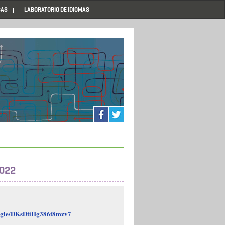
CAS
LABORATORIO DE IDIOMAS
2022
s.gle/DKsDtiHg386t8mzv7