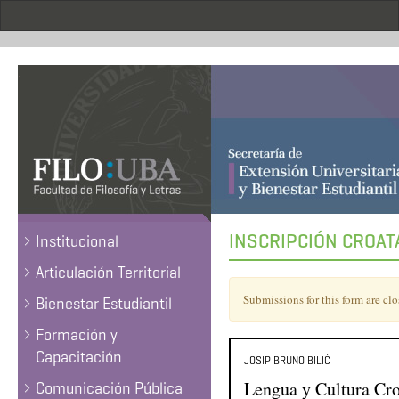
Pasar
al
contenido
principal
.
INSCRIPCIÓN CROAT
Institucional
Articulación Territorial
Mensaje
Submissions for this form are clo
Bienestar Estudiantil
de
advertencia
Formación y
Capacitación
JOSIP BRUNO BILIĆ
Lengua y Cultura Cro
Comunicación Pública