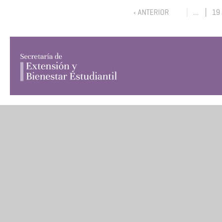
‹ ANTERIOR
…
19