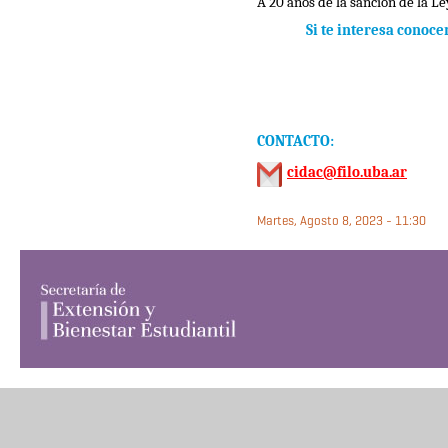
A 20 años de la sanción de la L
Si te interesa conoce
CONTACTO:
cidac@filo.uba.ar
Martes, Agosto 8, 2023 - 11:30