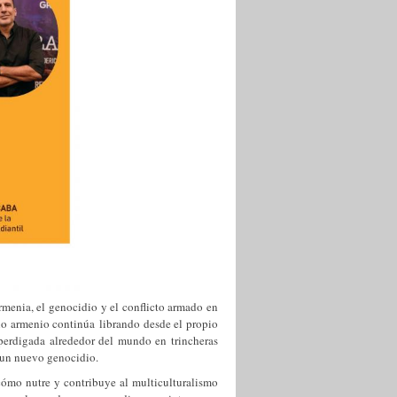
menia, el genocidio y el conflicto armado en
blo armenio continúa librando desde el propio
esperdigada alrededor del mundo en trincheras
e un nuevo genocidio.
ómo nutre y contribuye al multiculturalismo