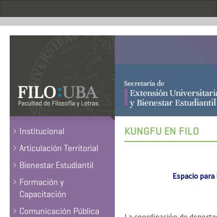
Pasar
al
contenido
principal
.
KUNGFU EN FILO
Institucional
Articulación Territorial
Bienestar Estudiantil
Espacio para 
Formación y
Capacitación
Comunicación Pública
La coordinación de deporte