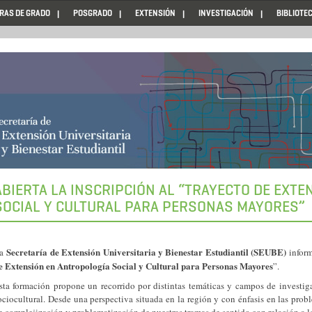
RAS DE GRADO
POSGRADO
EXTENSIÓN
INVESTIGACIÓN
BIBLIOTE
ABIERTA LA INSCRIPCIÓN AL “TRAYECTO DE EXT
SOCIAL Y CULTURAL PARA PERSONAS MAYORES”
Secretaría de Extensión Universitaria y Bienestar Estudiantil (SEUBE)
La
inform
e Extensión en Antropología Social y Cultural para Personas Mayores
”.
sta formación propone un recorrido por distintas temáticas y campos de investi
ociocultural. Desde una perspectiva situada en la región y con énfasis en las proble