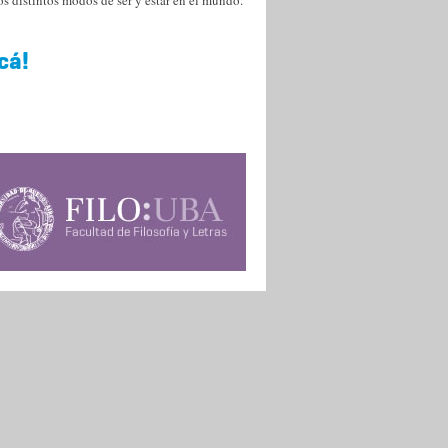
s distintos modos de ser y estar en el mundo.
cá!