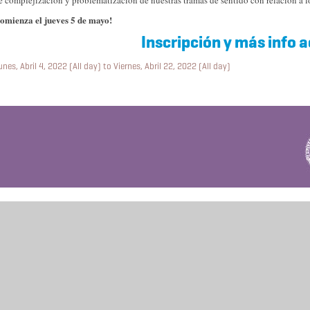
e complejización y problematización de nuestras tramas de sentido con relación a lo
omienza el jueves 5 de mayo!
Inscripción y más info a
unes, Abril 4, 2022 (All day)
to
Viernes, Abril 22, 2022 (All day)