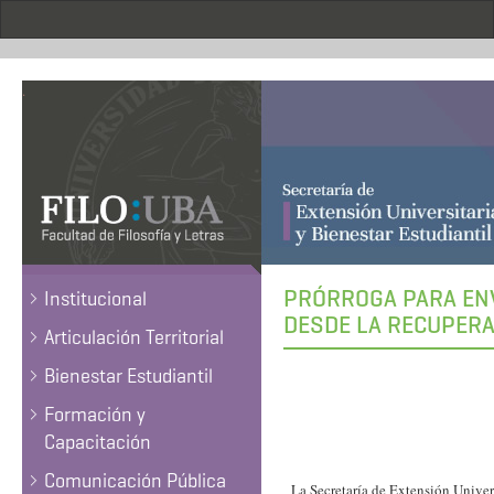
Pasar
al
contenido
principal
.
PRÓRROGA PARA ENV
Institucional
DESDE LA RECUPERA
Articulación Territorial
Bienestar Estudiantil
Formación y
Capacitación
Comunicación Pública
La Secretaría de Extensión Univers