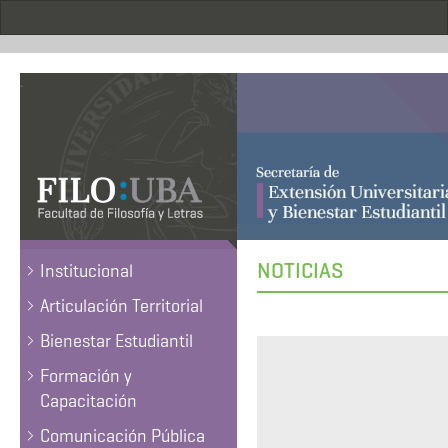
Pasar
al
contenido
principal
.
NOTICIAS
Institucional
Articulación Territorial
Bienestar Estudiantil
Formación y
Capacitación
Comunicación Pública