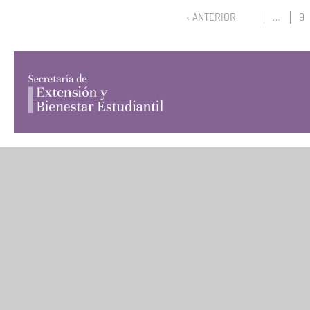
‹ ANTERIOR
…
9