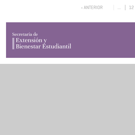
‹ ANTERIOR
…
12