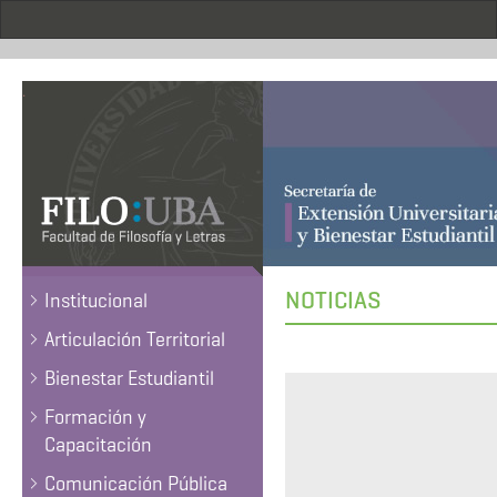
Pasar
al
contenido
principal
.
NOTICIAS
Institucional
Articulación Territorial
Bienestar Estudiantil
Formación y
Capacitación
Comunicación Pública